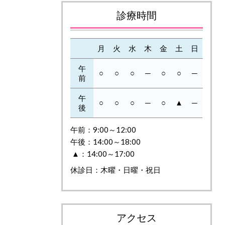
診療時間
月
火
水
木
金
土
日
午
○
○
○
─
○
○
─
前
午
○
○
○
─
○
▲
─
後
午前：9:00～12:00
午後：14:00～18:00
▲：14:00～17:00
休診日：木曜・日曜・祝日
アクセス